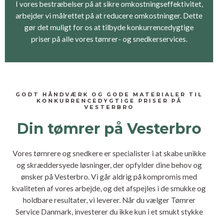
I vores bestræbelser på at sikre omkostningseffektivitet,
arbejder vi målrettet på at reducere omkostninger. Dette
gør det muligt for os at tilbyde konkurrencedygtige
priser på alle vores tømrer- og snedkerservices.
GODT HÅNDVÆRK OG GODE MATERIALER TIL
KONKURRENCEDYGTIGE PRISER PÅ
VESTERBRO
Din tømrer på Vesterbro
Vores tømrere og snedkere er specialister i at skabe unikke
og skræddersyede løsninger, der opfylder dine behov og
ønsker på Vesterbro. Vi går aldrig på kompromis med
kvaliteten af vores arbejde, og det afspejles i de smukke og
holdbare resultater, vi leverer. Når du vælger Tømrer
Service Danmark, investerer du ikke kun i et smukt stykke