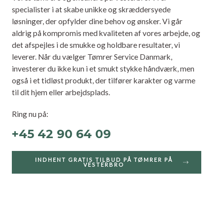
specialister i at skabe unikke og skræddersyede
løsninger, der opfylder dine behov og ønsker. Vi går
aldrig på kompromis med kvaliteten af vores arbejde, og
det afspejles i de smukke og holdbare resultater, vi
leverer. Når du vælger Tømrer Service Danmark,
investerer du ikke kun i et smukt stykke håndværk, men
også i et tidløst produkt, der tilfører karakter og varme
til dit hjem eller arbejdsplads.
Ring nu på:
+45 42 90 64 09
INDHENT GRATIS TILBUD PÅ TØMRER PÅ
VESTERBRO