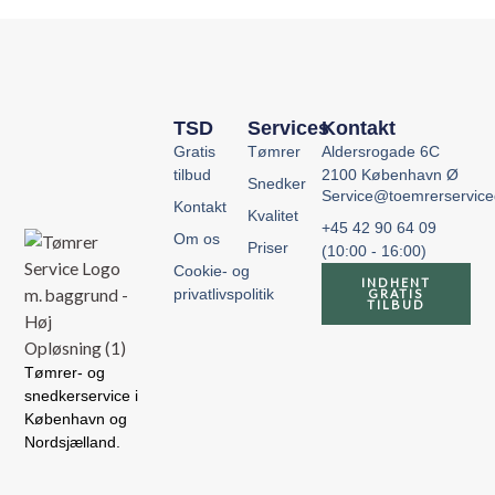
TSD
Services
Kontakt
Gratis
Tømrer
Aldersrogade 6C
tilbud
2100 København Ø
Snedker
Service@toemrerservic
Kontakt
Kvalitet
+45 42 90 64 09
Om os
Priser
(10:00 - 16:00)
Cookie- og
INDHENT
privatlivspolitik
GRATIS
TILBUD
Tømrer- og
snedkerservice i
København og
Nordsjælland.