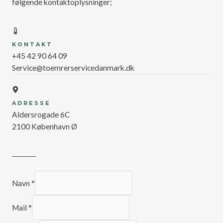
følgende kontaktoplysninger;
KONTAKT
+45 42 90 64 09
Service@toemrerservicedanmark.dk
ADRESSE
Aldersrogade 6C
2100 København Ø
Navn
*
Mail
*