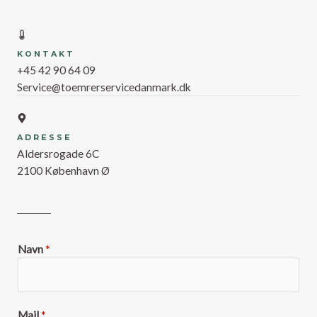
KONTAKT
+45 42 90 64 09
Service@toemrerservicedanmark.dk
ADRESSE
Aldersrogade 6C
2100 København Ø
Navn
*
Mail
*