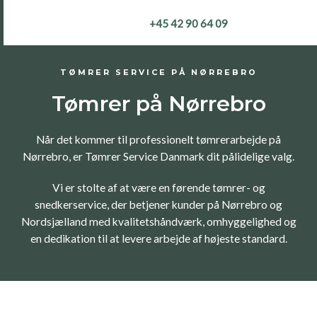
Gå
+45 42 90 64 09
til
indholdet
TØMRER SERVICE PÅ NØRREBRO
Tømrer på Nørrebro
Når det kommer til professionelt tømrerarbejde på
Nørrebro, er Tømrer Service Danmark dit pålidelige valg.
Vi er stolte af at være en førende tømrer- og
snedkerservice, der betjener kunder på Nørrebro og
Nordsjælland med kvalitetshåndværk, omhyggelighed og
en dedikation til at levere arbejde af højeste standard.