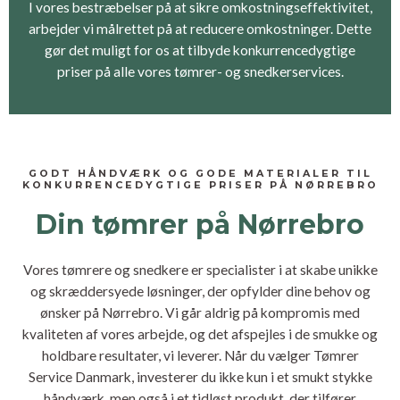
I vores bestræbelser på at sikre omkostningseffektivitet,
arbejder vi målrettet på at reducere omkostninger. Dette
gør det muligt for os at tilbyde konkurrencedygtige
priser på alle vores tømrer- og snedkerservices.
GODT HÅNDVÆRK OG GODE MATERIALER TIL
KONKURRENCEDYGTIGE PRISER PÅ NØRREBRO
Din tømrer på Nørrebro
Vores tømrere og snedkere er specialister i at skabe unikke
og skræddersyede løsninger, der opfylder dine behov og
ønsker på Nørrebro. Vi går aldrig på kompromis med
kvaliteten af vores arbejde, og det afspejles i de smukke og
holdbare resultater, vi leverer. Når du vælger Tømrer
Service Danmark, investerer du ikke kun i et smukt stykke
håndværk, men også i et tidløst produkt, der tilfører