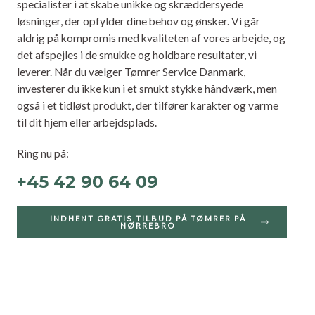
specialister i at skabe unikke og skræddersyede
løsninger, der opfylder dine behov og ønsker. Vi går
aldrig på kompromis med kvaliteten af vores arbejde, og
det afspejles i de smukke og holdbare resultater, vi
leverer. Når du vælger Tømrer Service Danmark,
investerer du ikke kun i et smukt stykke håndværk, men
også i et tidløst produkt, der tilfører karakter og varme
til dit hjem eller arbejdsplads.
Ring nu på:
+45 42 90 64 09
INDHENT GRATIS TILBUD PÅ TØMRER PÅ
NØRREBRO