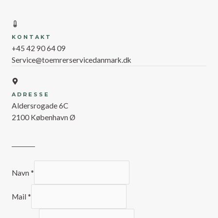
KONTAKT
+45 42 90 64 09
Service@toemrerservicedanmark.dk
ADRESSE
Aldersrogade 6C
2100 København Ø
Navn
*
Mail
*