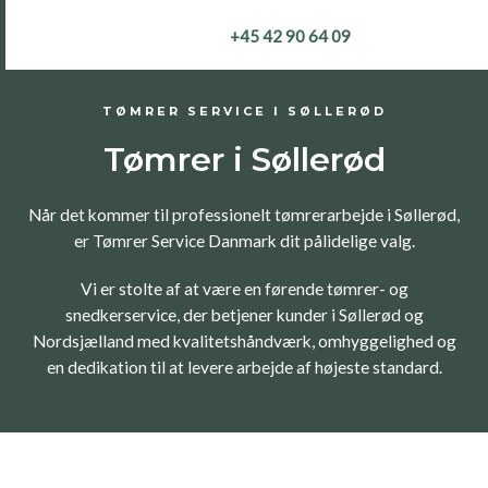
Gå
+45 42 90 64 09
til
indholdet
TØMRER SERVICE I SØLLERØD
Tømrer i Søllerød
Når det kommer til professionelt tømrerarbejde i Søllerød,
er Tømrer Service Danmark dit pålidelige valg.
Vi er stolte af at være en førende tømrer- og
snedkerservice, der betjener kunder i Søllerød og
Nordsjælland med kvalitetshåndværk, omhyggelighed og
en dedikation til at levere arbejde af højeste standard.