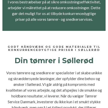
I vores bestræbelser på at sikre omkostningseffektivitet,
arbejder vi målrettet på at reducere omkostninger. Dette
gør det muligt for os at tilbyde konkurrencedygtige
priser på alle vores tømrer- og snedkerservices.
GODT HÅNDVÆRK OG GODE MATERIALER TIL
KONKURRENCEDYGTIGE PRISER I SØLLERØD
Din tømrer i Søllerød
Vores tømrere og snedkere er specialister i at skabe unikke
og skræddersyede løsninger, der opfylder dine behov og
ønsker i Søllerød. Vi går aldrig på kompromis med
kvaliteten af vores arbejde, og det afspejles i de smukke og
holdbare resultater, vi leverer. Når du vælger Tømrer
Service Danmark, investerer du ikke kun i et smukt stykke
håndværk, men også i et tidløst produkt, der tilfører