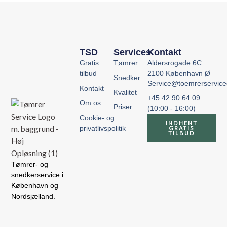
TSD
Services
Kontakt
Gratis
Tømrer
Aldersrogade 6C
tilbud
2100 København Ø
Snedker
Service@toemrerservic
Kontakt
Kvalitet
+45 42 90 64 09
Om os
Priser
(10:00 - 16:00)
Cookie- og
INDHENT
privatlivspolitik
GRATIS
TILBUD
Tømrer- og
snedkerservice i
København og
Nordsjælland.