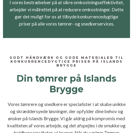
I vores bestræbelser på at sikre omkostningseffektivitet,
arbejder vi målrettet på at reducere omkostninger. Dette
gør det muligt for os at tilbyde konkurrencedygtige
priser på alle vores tømrer- og snedkerservices.
GODT HÅNDVÆRK OG GODE MATERIALER TIL
KONKURRENCEDYGTIGE PRISER PÅ ISLANDS
BRYGGE
Din tømrer på Islands
Brygge
Vores tømrere og snedkere er specialister i at skabe unikke
og skræddersyede løsninger, der opfylder dine behov og
ønsker på Islands Brygge. Vi går aldrig på kompromis med
kvaliteten af vores arbejde, og det afspejles i de smukke og
holdbare resultater, vi leverer. Når du vælger Tømrer