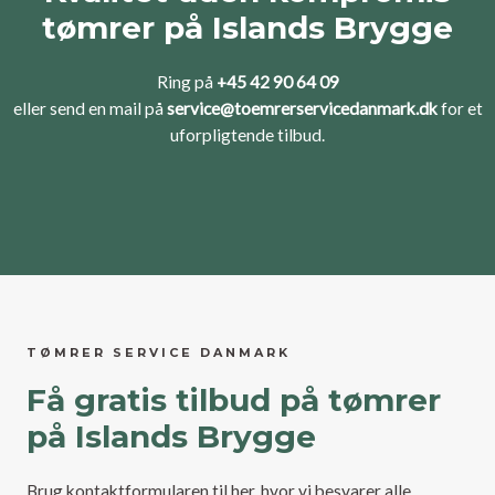
tømrer på Islands Brygge
Ring på
+45 42 90 64 09
eller send en mail på
service@toemrerservicedanmark.dk
for et
uforpligtende tilbud.
TØMRER SERVICE DANMARK
Få gratis tilbud på tømrer
på Islands Brygge
Brug kontaktformularen til her, hvor vi besvarer alle