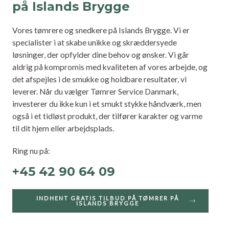
på Islands Brygge
Vores tømrere og snedkere på Islands Brygge. Vi er
specialister i at skabe unikke og skræddersyede
løsninger, der opfylder dine behov og ønsker. Vi går
aldrig på kompromis med kvaliteten af vores arbejde, og
det afspejles i de smukke og holdbare resultater, vi
leverer. Når du vælger Tømrer Service Danmark,
investerer du ikke kun i et smukt stykke håndværk, men
også i et tidløst produkt, der tilfører karakter og varme
til dit hjem eller arbejdsplads.
Ring nu på:
+45 42 90 64 09
INDHENT GRATIS TILBUD PÅ TØMRER PÅ
ISLANDS BRYGGE