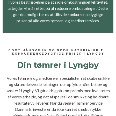
I vores bestræbelser på at sikre omkostningseffektivitet,
arbejder vi målrettet på at reducere omkostninger. Dette
gør det muligt for os at tilbyde konkurrencedygtige
priser på alle vores tømrer- og snedkerservices.
GODT HÅNDVÆRK OG GODE MATERIALER TIL
KONKURRENCEDYGTIGE PRISER I LYNGBY
Din tømrer i Lyngby
Vores tømrere og snedkere er specialister i at skabe unikke
og skræddersyede løsninger, der opfylder dine behov og
ønsker i Lyngby. Vi går aldrig på kompromis med kvaliteten
af vores arbejde, og det afspejles i de smukke og holdbare
resultater, vi leverer. Når du vælger Tømrer Service
Danmark, investerer du ikke kun i et smukt stykke
håndværk, men også i et tidløst produkt, der tilfører