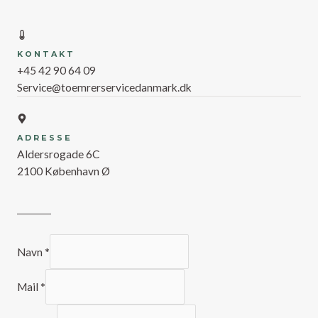
KONTAKT
+45 42 90 64 09
Service@toemrerservicedanmark.dk
ADRESSE
Aldersrogade 6C
2100 København Ø
Navn
*
Mail
*