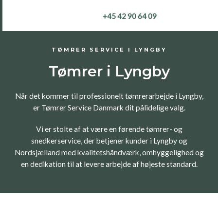
Gå
+45 42 90 64 09
til
indholdet
TØMRER SERVICE I LYNGBY
Tømrer i Lyngby
Når det kommer til professionelt tømrerarbejde i Lyngby,
er Tømrer Service Danmark dit pålidelige valg.
Vi er stolte af at være en førende tømrer- og
snedkerservice, der betjener kunder i Lyngby og
Nordsjælland med kvalitetshåndværk, omhyggelighed og
en dedikation til at levere arbejde af højeste standard.