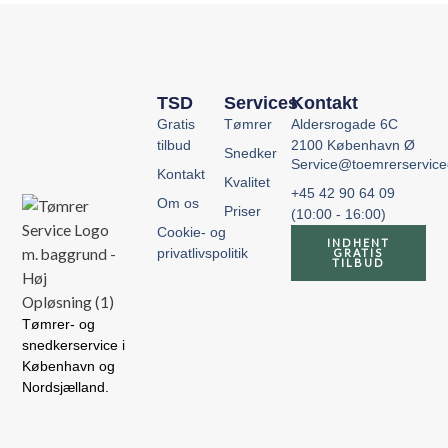
TSD
Services
Kontakt
Gratis
Tømrer
Aldersrogade 6C
tilbud
2100 København Ø
Snedker
Service@toemrerservic
Kontakt
Kvalitet
+45 42 90 64 09
Om os
Priser
(10:00 - 16:00)
Cookie- og
INDHENT
privatlivspolitik
GRATIS
TILBUD
Tømrer- og
snedkerservice i
København og
Nordsjælland.