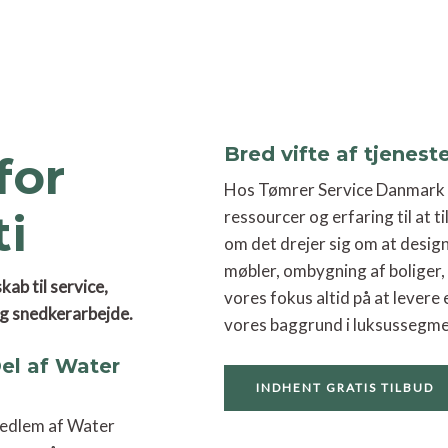
Bred vifte af tjenest
for
Hos Tømrer Service Danmark 
ti
ressourcer og erfaring til at t
om det drejer sig om at desi
møbler, ombygning af boliger, 
b til service,
vores fokus altid på at levere
og snedkerarbejde.
vores baggrund i luksussegme
el af Water
INDHENT GRATIS TILBUD
medlem af Water