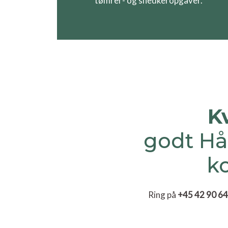
tømrer- og snedkeropgaver.
K
godt Hå
k
Ring på
+45 42 90 64