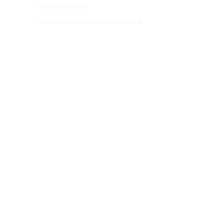
Gå
+45 42 90 64 09
til
service@toemrerservicedanmark.dk
indholdet
DIN SN
Tømrer 