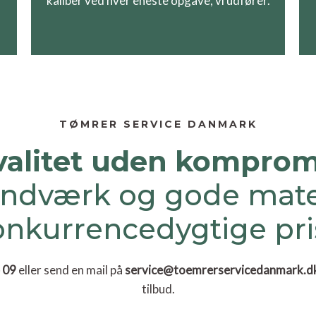
kaliber ved hver eneste opgave, vi udfører.
TØMRER SERVICE DANMARK
valitet uden komprom
ndværk og gode materi
onkurrencedygtige pri
 09
eller send en mail på
service@toemrerservicedanmark.d
tilbud.