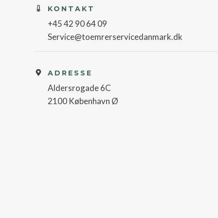
KONTAKT
+45 42 90 64 09
Service@toemrerservicedanmark.dk
ADRESSE
Aldersrogade 6C
2100 København Ø