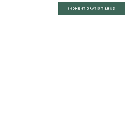
GODE RÅD
KONTAKT
INDHENT GRATIS TILBUD
JÆLLAND
wellness