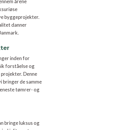
igennem årene
uksuriøse
ve byggeprojekter.
alitet danner
 Danmark.
ter
nger inden for
nik forståelse og
e projekter. Denne
vi bringer de samme
t eneste tømrer- og
 bringe luksus og