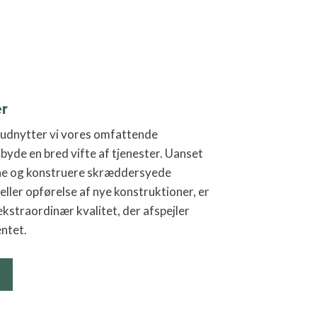
er
udnytter vi vores omfattende
ilbyde en bred vifte af tjenester. Uanset
gne og konstruere skræddersyede
eller opførelse af nye konstruktioner, er
 ekstraordinær kvalitet, der afspejler
ntet.