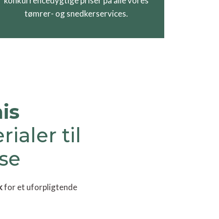
konkurrencedygtige priser på alle vores
tømrer- og snedkerservices.
is
aler til
se
k
for et uforpligtende