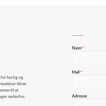
Navn
*
Mail
*
 for hurtig og
vendelser bliver
mmen til at
Adresse
nger nedenfor;